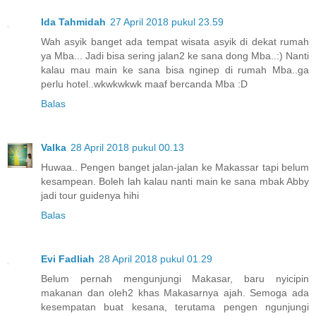
Ida Tahmidah
27 April 2018 pukul 23.59
Wah asyik banget ada tempat wisata asyik di dekat rumah
ya Mba... Jadi bisa sering jalan2 ke sana dong Mba..:) Nanti
kalau mau main ke sana bisa nginep di rumah Mba..ga
perlu hotel..wkwkwkwk maaf bercanda Mba :D
Balas
Valka
28 April 2018 pukul 00.13
Huwaa.. Pengen banget jalan-jalan ke Makassar tapi belum
kesampean. Boleh lah kalau nanti main ke sana mbak Abby
jadi tour guidenya hihi
Balas
Evi Fadliah
28 April 2018 pukul 01.29
Belum pernah mengunjungi Makasar, baru nyicipin
makanan dan oleh2 khas Makasarnya ajah. Semoga ada
kesempatan buat kesana, terutama pengen ngunjungi