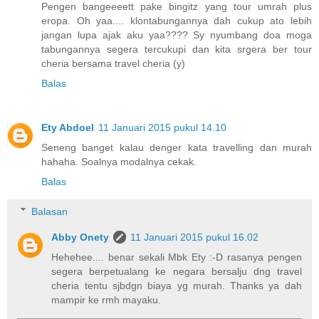
Pengen bangeeeett pake bingitz yang tour umrah plus
eropa. Oh yaa.... klontabungannya dah cukup ato lebih
jangan lupa ajak aku yaa???? Sy nyumbang doa moga
tabungannya segera tercukupi dan kita srgera ber tour
cheria bersama travel cheria (y)
Balas
Ety Abdoel
11 Januari 2015 pukul 14.10
Seneng banget kalau denger kata travelling dan murah
hahaha. Soalnya modalnya cekak.
Balas
Balasan
Abby Onety
11 Januari 2015 pukul 16.02
Hehehee.... benar sekali Mbk Ety :-D rasanya pengen
segera berpetualang ke negara bersalju dng travel
cheria tentu sjbdgn biaya yg murah. Thanks ya dah
mampir ke rmh mayaku.