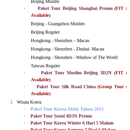
Beijing Muslim
·
Paket Tour Beijing Shanghai Promo
(FIT :
Available)
Beijing - Guangzhou Muslim
Beijing Reguler
Hongkong - Shenzhen – Macau
Hongkong - Shenzhen - Zhuhai- Macau
Hongkong - Shenzhen - Window of The World
Taiwan Reguler
·
Paket Tour Muslim Beijing 3D2N
(FIT :
Available)
·
Paket Tour Silk Road China
(Group Tour :
Available)
3.
Wisata Korea
·
Paket Tour Korea Akhir Tahun 2013
·
Paket Tour Seoul 4D3N Promo
·
Paket Tour Korea Winter 6 Hari 5 Malam
·
Paket Tour Korea Autumn 7 Hari 6 Malam