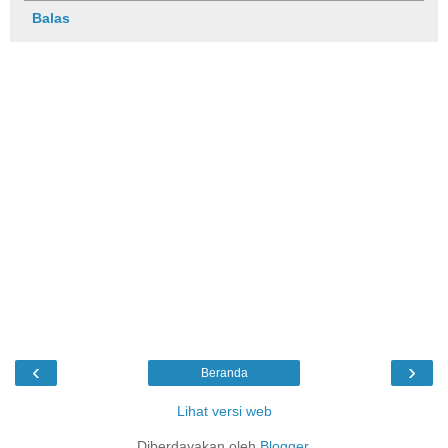
Balas
‹
›
Beranda
Lihat versi web
Diberdayakan oleh
Blogger
.