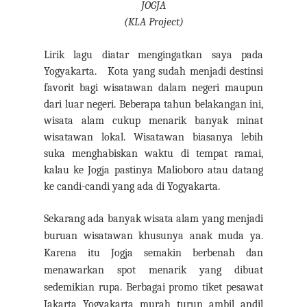
JOGJA
(KLA Project)
Lirik lagu diatar mengingatkan saya pada
Yogyakarta. Kota yang sudah menjadi destinsi
favorit bagi wisatawan dalam negeri maupun
dari luar negeri. Beberapa tahun belakangan ini,
wisata alam cukup menarik banyak minat
wisatawan lokal. Wisatawan biasanya lebih
suka menghabiskan waktu di tempat ramai,
kalau ke Jogja pastinya Malioboro atau datang
ke candi-candi yang ada di Yogyakarta.
Sekarang ada banyak wisata alam yang menjadi
buruan wisatawan khusunya anak muda ya.
Karena itu Jogja semakin berbenah dan
menawarkan spot menarik yang dibuat
sedemikian rupa. Berbagai promo tiket pesawat
Jakarta Yogyakarta murah turun ambil andil