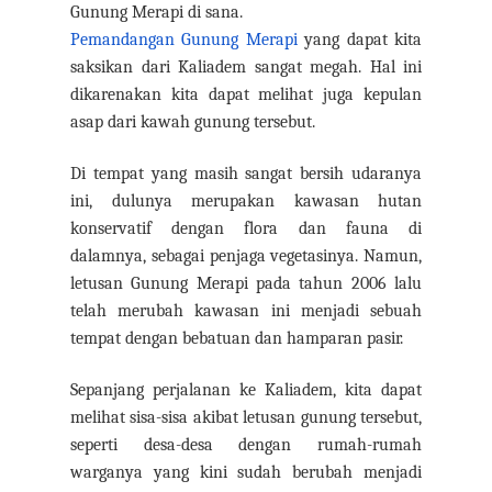
Gunung Merapi di sana.
Pemandangan Gunung Merapi
yang dapat kita
saksikan dari Kaliadem sangat megah. Hal ini
dikarenakan kita dapat melihat juga kepulan
asap dari kawah gunung tersebut.
Di tempat yang masih sangat bersih udaranya
ini, dulunya merupakan kawasan hutan
konservatif dengan flora dan fauna di
dalamnya, sebagai penjaga vegetasinya. Namun,
letusan Gunung Merapi pada tahun 2006 lalu
telah merubah kawasan ini menjadi sebuah
tempat dengan bebatuan dan hamparan pasir.
Sepanjang perjalanan ke Kaliadem, kita dapat
melihat sisa-sisa akibat letusan gunung tersebut,
seperti desa-desa dengan rumah-rumah
warganya yang kini sudah berubah menjadi