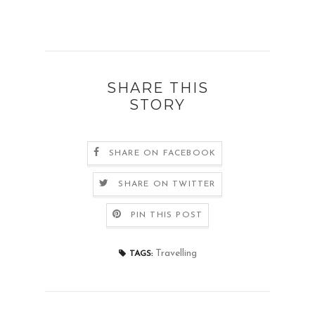
SHARE THIS
STORY
SHARE ON FACEBOOK
SHARE ON TWITTER
PIN THIS POST
Travelling
TAGS: