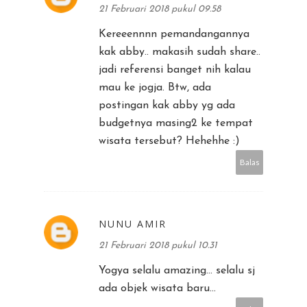
21 Februari 2018 pukul 09.58
Kereeennnn pemandangannya
kak abby.. makasih sudah share..
jadi referensi banget nih kalau
mau ke jogja. Btw, ada
postingan kak abby yg ada
budgetnya masing2 ke tempat
wisata tersebut? Hehehhe :)
Balas
NUNU AMIR
21 Februari 2018 pukul 10.31
Yogya selalu amazing... selalu sj
ada objek wisata baru...