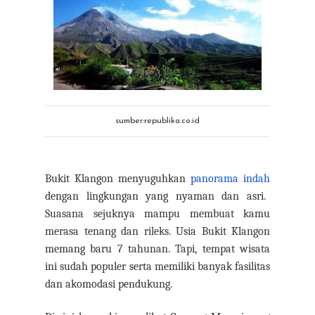
sumber:republika.co.id
Bukit Klangon menyuguhkan
panorama indah
dengan lingkungan yang nyaman dan asri.
Suasana sejuknya mampu membuat kamu
merasa tenang dan rileks. Usia Bukit Klangon
memang baru 7 tahunan. Tapi, tempat wisata
ini sudah populer serta memiliki banyak fasilitas
dan akomodasi pendukung.