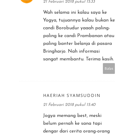
21 Februari 2018 pukul 15.33
Wah selama ini kalau saya ke
Yogya, tujuannya kalau bukan ke
candi Borobudur yaaah paling-
paling ke candi Prambanan atau
paling banter belanja di pasara
Bringharjo. Nah informasi
sangat membantu. Terima kasih.
Balas
HAERIAH SYAMSUDDIN
21 Februari 2018 pukul 15.40
Jogya memang best, meski
belum pernah ke sana tapi
dengar dari cerita orang-orang