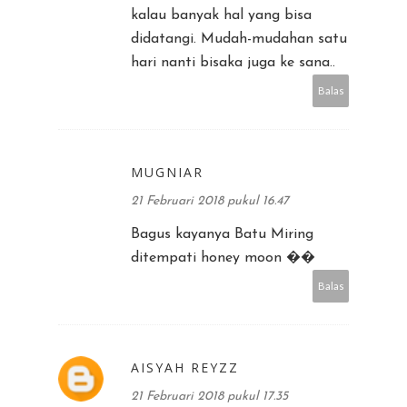
kalau banyak hal yang bisa
didatangi. Mudah-mudahan satu
hari nanti bisaka juga ke sana..
Balas
MUGNIAR
21 Februari 2018 pukul 16.47
Bagus kayanya Batu Miring
ditempati honey moon ��
Balas
AISYAH REYZZ
21 Februari 2018 pukul 17.35