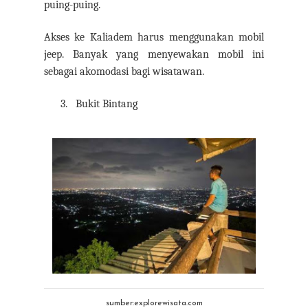
puing-puing.
Akses ke Kaliadem harus menggunakan mobil
jeep. Banyak yang menyewakan mobil ini
sebagai akomodasi bagi wisatawan.
3.
Bukit Bintang
sumber:explorewisata.com