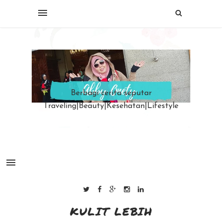
Berbagi cerita seputar
Traveling|Beauty|Kesehatan|Lifestyle
KULIT LEBIH