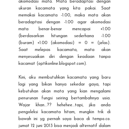
akomodasi mata. Mata beradaptasi dengan
ukuran kacamata yang kita pakai. Saat
memakai kacamata -1.00, maka mata akan
beradaptasi dengan -1.00 agar akomodasi
mata benar-benar mencapai +1.00
(berdasarkan hitungan sederhana -1.00
(buram) +1.00 (akomodasi) = 0 = (jelas).
Saat melepas kacamata, mata akan
menyesuaikan diri dengan keadaan tanpa
kacamat (optikonline.blogspot.com).
Kini, aku membutuhkan kacamata yang baru
lagi yang bikan hanya sekedar gaya, tapi
kebutuhan akan mata yang kian mengalami
penurunan fungsi seiring bertambahnya usia.
Wajar khan...?? hehehee...tapi, jika anda
pengoleksi kacamata hitam, mungkin trik di
bawah ini yg pernah saya baca di tempo.co.
jumat 12 juni 2013 bisa menjadi alternatif dalam