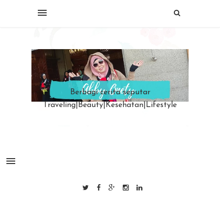
Berbagi cerita seputar
Traveling|Beauty|Kesehatan|Lifestyle