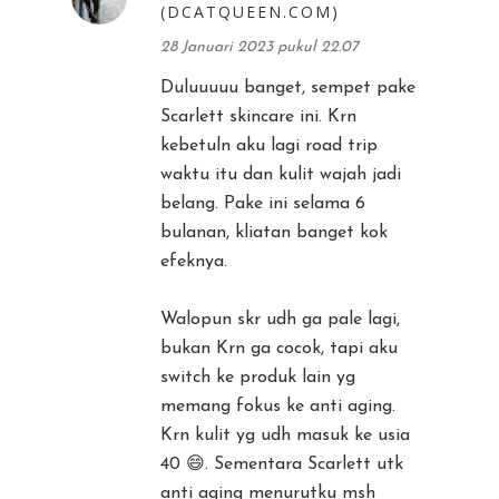
(DCATQUEEN.COM)
28 Januari 2023 pukul 22.07
Duluuuuu banget, sempet pake
Scarlett skincare ini. Krn
kebetuln aku lagi road trip
waktu itu dan kulit wajah jadi
belang. Pake ini selama 6
bulanan, kliatan banget kok
efeknya.
Walopun skr udh ga pale lagi,
bukan Krn ga cocok, tapi aku
switch ke produk lain yg
memang fokus ke anti aging.
Krn kulit yg udh masuk ke usia
40 😄. Sementara Scarlett utk
anti aging menurutku msh