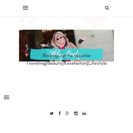
Berbagi cerita seputar
Traveling|Beauty|Kesehatan|Lifestyle