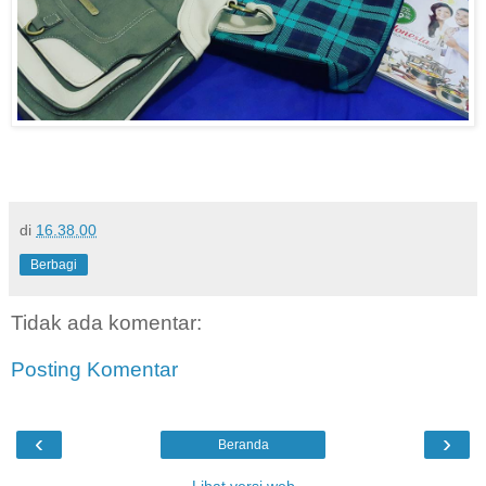
di
16.38.00
Berbagi
Tidak ada komentar:
Posting Komentar
‹
›
Beranda
Lihat versi web