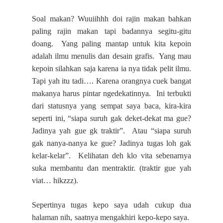
Soal makan? Wuuiihhh doi rajin makan bahkan
paling rajin makan tapi badannya segitu-gitu
doang.
Yang paling mantap untuk kita kepoin
adalah ilmu menulis dan desain grafis. Yang mau
kepoin silahkan saja karena ia nya tidak pelit ilmu.
Tapi yah itu tadi…. Karena orangnya cuek bangat
makanya harus pintar ngedekatinnya. Ini terbukti
dari statusnya yang sempat saya baca, kira-kira
seperti ini, “siapa suruh gak deket-dekat ma gue?
Jadinya yah gue gk traktir”. Atau “siapa suruh
gak nanya-nanya ke gue? Jadinya tugas loh gak
kelar-kelar”. Kelihatan deh klo vita sebenarnya
suka membantu dan mentraktir. (traktir gue yah
viat… hikzzz).
Sepertinya tugas kepo saya udah cukup dua
halaman nih, saatnya mengakhiri kepo-kepo saya.