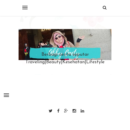
Berbagi cerita seputar
Traveling|Beauty|Kesehatan|Lifestyle