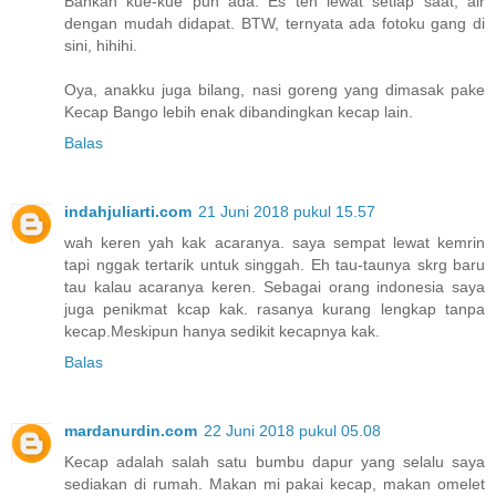
Bahkan kue-kue pun ada. Es teh lewat setiap saat, air
dengan mudah didapat. BTW, ternyata ada fotoku gang di
sini, hihihi.
Oya, anakku juga bilang, nasi goreng yang dimasak pake
Kecap Bango lebih enak dibandingkan kecap lain.
Balas
indahjuliarti.com
21 Juni 2018 pukul 15.57
wah keren yah kak acaranya. saya sempat lewat kemrin
tapi nggak tertarik untuk singgah. Eh tau-taunya skrg baru
tau kalau acaranya keren. Sebagai orang indonesia saya
juga penikmat kcap kak. rasanya kurang lengkap tanpa
kecap.Meskipun hanya sedikit kecapnya kak.
Balas
mardanurdin.com
22 Juni 2018 pukul 05.08
Kecap adalah salah satu bumbu dapur yang selalu saya
sediakan di rumah. Makan mi pakai kecap, makan omelet