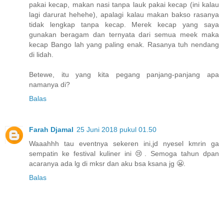
pakai kecap, makan nasi tanpa lauk pakai kecap (ini kalau
lagi darurat hehehe), apalagi kalau makan bakso rasanya
tidak lengkap tanpa kecap. Merek kecap yang saya
gunakan beragam dan ternyata dari semua meek maka
kecap Bango lah yang paling enak. Rasanya tuh nendang
di lidah.
Betewe, itu yang kita pegang panjang-panjang apa
namanya di?
Balas
Farah Djamal
25 Juni 2018 pukul 01.50
Waaahhh tau eventnya sekeren ini,jd nyesel kmrin ga
sempatin ke festival kuliner ini 😢. Semoga tahun dpan
acaranya ada lg di mksr dan aku bsa ksana jg 😬.
Balas