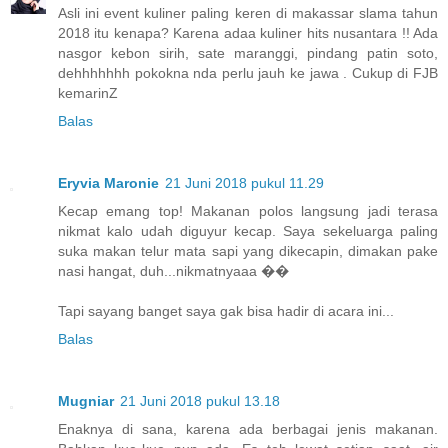
Asli ini event kuliner paling keren di makassar slama tahun
2018 itu kenapa? Karena adaa kuliner hits nusantara !! Ada
nasgor kebon sirih, sate maranggi, pindang patin soto,
dehhhhhhh pokokna nda perlu jauh ke jawa . Cukup di FJB
kemarinZ
Balas
Eryvia Maronie
21 Juni 2018 pukul 11.29
Kecap emang top! Makanan polos langsung jadi terasa
nikmat kalo udah diguyur kecap. Saya sekeluarga paling
suka makan telur mata sapi yang dikecapin, dimakan pake
nasi hangat, duh...nikmatnyaaa ��
Tapi sayang banget saya gak bisa hadir di acara ini...
Balas
Mugniar
21 Juni 2018 pukul 13.18
Enaknya di sana, karena ada berbagai jenis makanan.