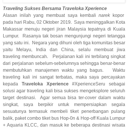
Traveling Sukses Bersama Traveloka Xperience
Alasan inilah yang membuat saya kembali
narek
kopor
pada hari Rabu, 02 Oktober 2019.
Saya meninggalkan Kota
Makassar menuju negeri jiran Malaysia tepatnya di Kuala
Lumpur.
Rasanya tak bosan mengunjungi negeri tetangga
yang satu ini.
Negara yang dihuni oleh tiga komunitas besar
yaitu Melayu, India dan China, selalu membuat jiwa
traveling membuncah.
Perjalanan kali ini terbilang singkat
dari perjalanan sebelum-sebelumnya sehingga benar-benar
membutuhkan manajemen waktu yang bagus.
Waktu
traveling kali ini sangat terbatas, maka saya percayakan
kepada
Traveloka Xperience
#XperienceSeru sebagai
solusi agar traveling kali bisa sukses mengeksplore seluruh
target destinasi.
Agar semua bisa ter-
cover
dalam waktu
singkat, saya berpikir untuk mempersiapkan segala
sesuatunya termasuk membeli tiket penerbangan pulang
balik, paket combo tiket bus Hop-0n & Hop-off Kuala Lumpur
+ Aquaria KLCC, dan masuk ke beberapa destinasi wisata