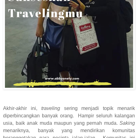
Akhir-akhir ini,
traveling
sering menjadi topik menarik
diperbincangkan banyak orang.
Hampir seluruh kalangan
usia, baik anak muda maupun yang pernah muda.
Saking
menariknya, banyak yang mendirikan komunitas
beranggotakan para pecinta jalan-jalan.
Komunitas ini