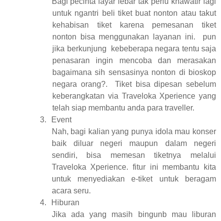
Bagi pecinta layar lebar tak perlu khawatir lagi
untuk ngantri beli tiket buat nonton atau takut
kehabisan tiket karena pemesanan tiket
nonton bisa menggunakan layanan ini.
pun
jika berkunjung
kebeberapa negara tentu saja
penasaran ingin mencoba dan merasakan
bagaimana sih sensasinya nonton di bioskop
negara orang?.
Tiket bisa dipesan sebelum
keberangkatan via Traveloka Xperience yang
telah siap membantu anda para traveller.
3.
Event
Nah, bagi kalian yang punya idola mau konser
baik diluar negeri maupun dalam negeri
sendiri, bisa memesan tiketnya melalui
Traveloka Xperience. fitur ini membantu kita
untuk menyediakan e-tiket untuk beragam
acara seru.
4.
Hiburan
Jika ada yang masih bingunb mau liburan